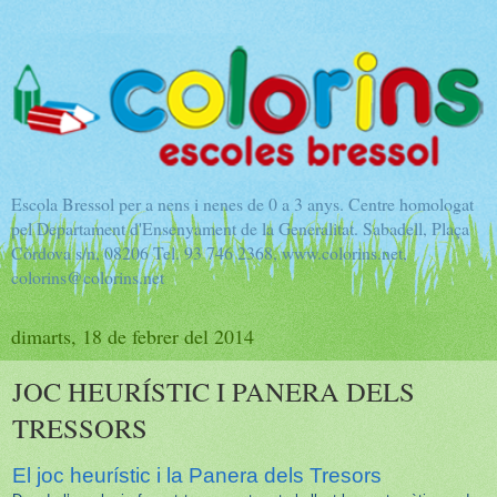
Escola Bressol per a nens i nenes de 0 a 3 anys. Centre homologat
pel Departament d'Ensenyament de la Generalitat. Sabadell, Plaça
Còrdova s/n, 08206 Tel. 93 746 2368, www.colorins.net,
colorins@colorins.net
dimarts, 18 de febrer del 2014
JOC HEURÍSTIC I PANERA DELS
TRESSORS
El joc heurístic i la Panera dels Tresors