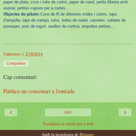
paper de plata, cons i tubs de cartró, paper de xarol, petita llibreta amb
espiral, petites capses per a cartes,...
Objectes de plàstic
:Cons de fil de diferents mides i colors, taps
d’ampolla, taps de xampú, rulos, boles de nadal, caixetes, safates de
porexpan, pots de iogurt, anelles de cortina, ampolles petites,...
Unknown
el
2/18/2014
Comparteix
Cap comentari:
Publica un comentari a l'entrada
‹
›
Inici
Visualitza la versió per a web
Amb la tecnologia de
Blogger
.