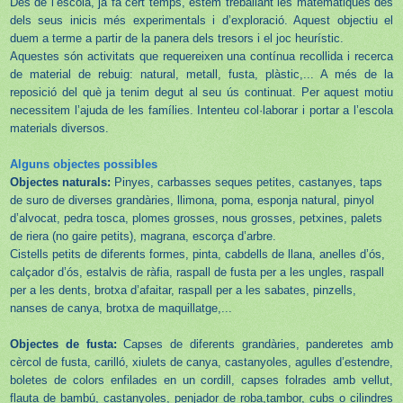
Des de l’escola, ja fa cert temps, estem treballant les matemàtiques des
dels seus inicis més experimentals i d’exploració. Aquest objectiu el
duem a terme a partir de la panera dels tresors i el joc heurístic.
Aquestes són activitats que requereixen una contínua recollida i recerca
de material de rebuig: natural, metall, fusta, plàstic,... A més de la
reposició del què ja tenim degut al seu ús continuat. Per aquest motiu
necessitem l’ajuda de les famílies. Intenteu col·laborar i portar a l’escola
materials diversos.
Alguns objectes possibles
Objectes naturals:
Pinyes, carbasses seques petites, castanyes, taps
de suro de diverses grandàries, llimona, poma, esponja natural, pinyol
d’alvocat, pedra tosca, plomes grosses, nous grosses, petxines, palets
de riera (no gaire petits), magrana, escorça d’arbre.
Cistells petits de diferents formes, pinta, cabdells de llana, anelles d’ós,
calçador d’ós, estalvis de ràfia, raspall de fusta per a les ungles, raspall
per a les dents, brotxa d’afaitar, raspall per a les sabates, pinzells,
nanses de canya, brotxa de maquillatge,...
Objectes de fusta:
Capses de diferents grandàries, panderetes amb
cèrcol de fusta, carilló, xiulets de canya, castanyoles, agulles d’estendre,
boletes de colors enfilades en un cordill, capses folrades amb vellut,
flauta de bambú, castanyoles, penjador de roba,tambor, cubs o cilindres