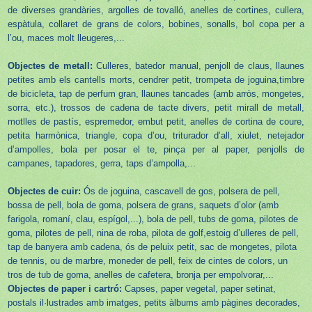
de diverses grandàries, argolles de tovalló, anelles de cortines, cullera,
espàtula, collaret de grans de colors, bobines, sonalls, bol copa per a
l’ou, maces molt lleugeres,...
Objectes de metall:
Culleres, batedor manual, penjoll de claus, llaunes
petites amb els cantells morts, cendrer petit, trompeta de joguina,timbre
de bicicleta, tap de perfum gran, llaunes tancades (amb arròs, mongetes,
sorra, etc.), trossos de cadena de tacte divers, petit mirall de metall,
motlles de pastís, espremedor, embut petit, anelles de cortina de coure,
petita harmònica, triangle, copa d’ou, triturador d’all, xiulet, netejador
d’ampolles, bola per posar el te, pinça per al paper, penjolls de
campanes, tapadores, gerra, taps d’ampolla,...
Objectes de cuir:
Ós de joguina, cascavell de gos, polsera de pell,
bossa de pell, bola de goma, polsera de grans, saquets d’olor (amb
farigola, romaní, clau, espígol,...), bola de pell, tubs de goma, pilotes de
goma, pilotes de pell, nina de roba, pilota de golf,estoig d’ulleres de pell,
tap de banyera amb cadena, ós de peluix petit, sac de mongetes, pilota
de tennis, ou de marbre, moneder de pell, feix de cintes de colors, un
tros de tub de goma, anelles de cafetera, bronja per empolvorar,...
Objectes de paper i cartró:
Capses, paper vegetal, paper setinat,
postals il·lustrades amb imatges, petits àlbums amb pàgines decorades,