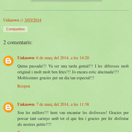
Unknown
el
3/03/2014
Comparteix
2 comentaris:
Unknown
6 de març del 2014, a les 14:20
Quina passada!!! Va ser una tarda genial!!! I les difresses molt
original i molt molt ben fetes!!! Jo encara estic alucinada!!!!
Moltíssimes gracies per un dia tan especial!!!
Respon
Unknown
7 de març del 2014, a les 11:38
Sou les millors!!! hem van encantar les disfresses! Gracies per
possar tant carinyo amb tot el que feu i gracies per fer disfrutar
als nostres petits!!!!