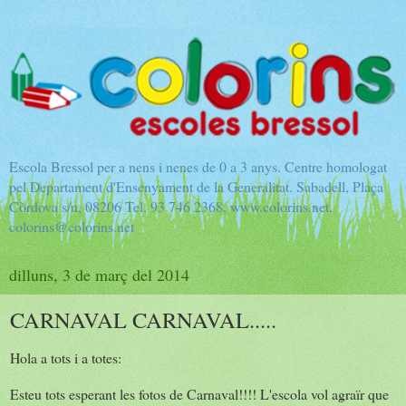
Escola Bressol per a nens i nenes de 0 a 3 anys. Centre homologat
pel Departament d'Ensenyament de la Generalitat. Sabadell, Plaça
Còrdova s/n, 08206 Tel. 93 746 2368, www.colorins.net,
colorins@colorins.net
dilluns, 3 de març del 2014
CARNAVAL CARNAVAL.....
Hola a tots i a totes:
Esteu tots esperant les fotos de Carnaval!!!! L'escola vol agraïr que