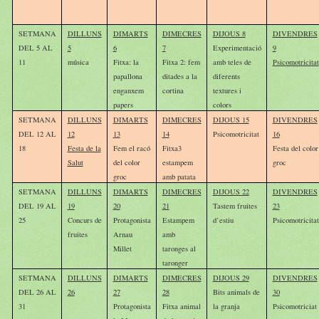
SETMANA
DILLUNS
DIMARTS
DIMECRES
DIJOUS 8
DIVENDRES
DEL 5 AL
5
6
7
Experimentació
9
11
música
Fitxa: la
Fitxa 2: fem
amb teles de
Psicomotricitat
papallona
ditades a la
diferents
enganxem
cortina
textures i
papers
colors
SETMANA
DILLUNS
DIMARTS
DIMECRES
DIJOUS 15
DIVENDRES
DEL 12 AL
12
13
14
Psicomotricitat
16
18
Festa de la
Fem el racó
Fitxa3
Festa del color
Salut
del color
estampem
groc
groc
amb patata
SETMANA
DILLUNS
DIMARTS
DIMECRES
DIJOUS 22
DIVENDRES
DEL 19 AL
19
20
21
Tastem fruites
23
25
Concurs de
Protagonista
Estampem
d’estiu
Psicomotricitat
fruites
Arnau
amb
Millet
taronges al
taronger
SETMANA
DILLUNS
DIMARTS
DIMECRES
DIJOUS 29
DIVENDRES
DEL 26 AL
26
27
28
Bits animals de
30
31
Protagonista
Fitxa animal
la granja
Psicomotriciat