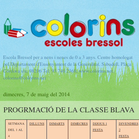
Escola Bressol per a nens i nenes de 0 a 3 anys. Centre homologat
pel Departament d'Ensenyament de la Generalitat. Sabadell, Plaça
Còrdova s/n, 08206 Tel. 93 746 2368, www.colorins.net,
colorins@colorins.net
dimecres, 7 de maig del 2014
PROGRMACIÓ DE LA CLASSE BLAVA
SETMANA
DILLUNS
DIMARTS
DIMECRES
DIJOUS 1
DIVENDRES
DEL 1 AL
FESTA
2
4
FESTA