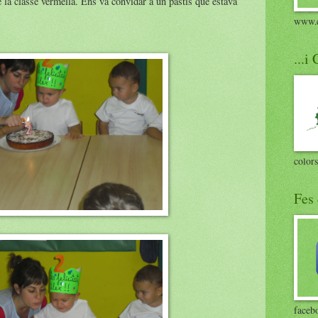
de la classe vermella. Ens va convidar a un pastís que estava
www.c
...i
colors
Fes 
faceb