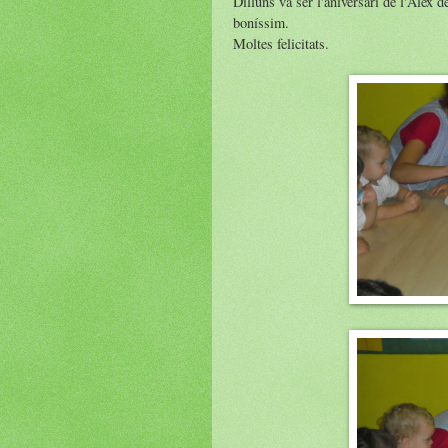
Dilluns va ser l'aniversari de l'Àlex 
boníssim.
Moltes felicitats.