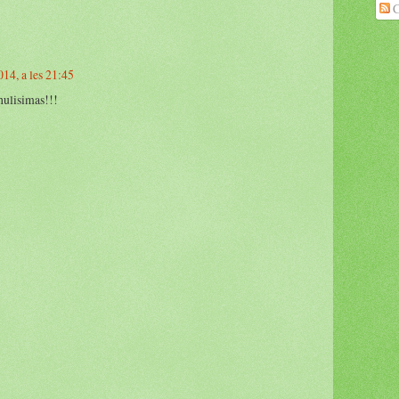
C
014, a les 21:45
chulisimas!!!