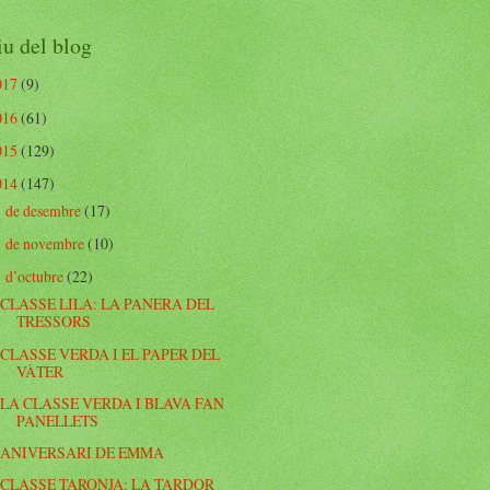
u del blog
017
(9)
016
(61)
015
(129)
014
(147)
de desembre
(17)
►
de novembre
(10)
►
d’octubre
(22)
▼
CLASSE LILA: LA PANERA DEL
TRESSORS
CLASSE VERDA I EL PAPER DEL
VÀTER
LA CLASSE VERDA I BLAVA FAN
PANELLETS
ANIVERSARI DE EMMA
CLASSE TARONJA: LA TARDOR