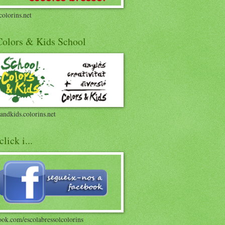
olorins.net
 Colors & Kids School
andkids.colorins.net
click i...
ook.com/escolabressolcolorins