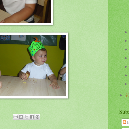
2
►
Subs
4
E