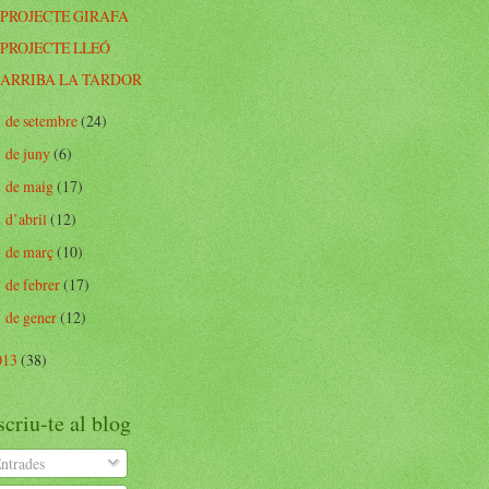
PROJECTE GIRAFA
PROJECTE LLEÓ
ARRIBA LA TARDOR
de setembre
(24)
►
de juny
(6)
►
de maig
(17)
►
d’abril
(12)
►
de març
(10)
►
de febrer
(17)
►
de gener
(12)
►
013
(38)
criu-te al blog
ntrades