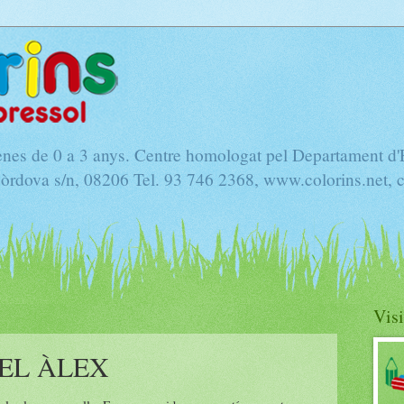
nenes de 0 a 3 anys. Centre homologat pel Departament d
Còrdova s/n, 08206 Tel. 93 746 2368, www.colorins.net, 
Visi
EL ÀLEX