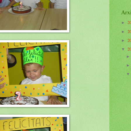
Arxi
2
►
2
►
2
►
2
▼