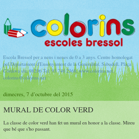
Escola Bressol per a nens i nenes de 0 a 3 anys. Centre homologat
pel Departament d'Ensenyament de la Generalitat. Sabadell, Plaça
Còrdova s/n, 08206 Tel. 93 746 2368, www.colorins.net,
colorins@colorins.net
dimecres, 7 d’octubre del 2015
MURAL DE COLOR VERD
La classe de color verd han fet un mural en honor a la classe. Mireu
que bé que s'ho passant.