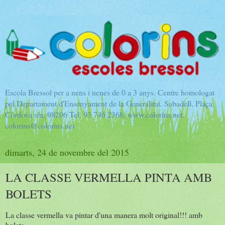
Escola Bressol per a nens i nenes de 0 a 3 anys. Centre homologat
pel Departament d'Ensenyament de la Generalitat. Sabadell, Plaça
Còrdova s/n, 08206 Tel. 93 746 2368, www.colorins.net,
colorins@colorins.net
dimarts, 24 de novembre del 2015
LA CLASSE VERMELLA PINTA AMB
BOLETS
La classe vermella va pintar d'una manera molt original!!! amb
bolets.