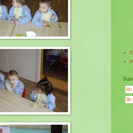
2
►
2
►
Subs
E
C