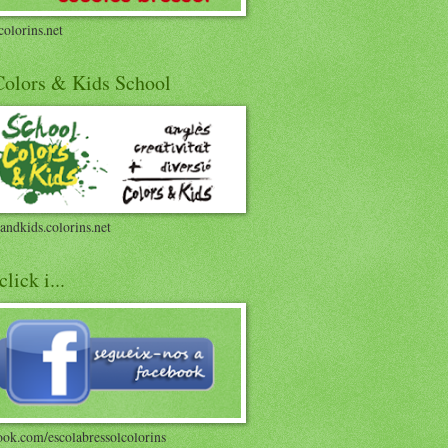
olorins.net
 Colors & Kids School
andkids.colorins.net
click i...
ook.com/escolabressolcolorins