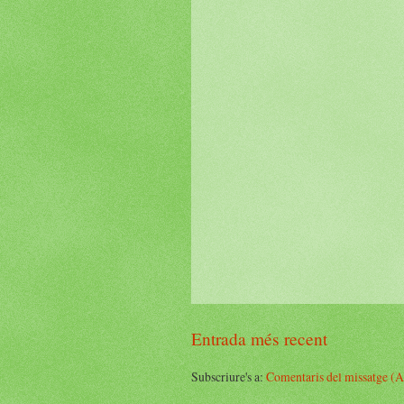
Entrada més recent
Subscriure's a:
Comentaris del missatge (