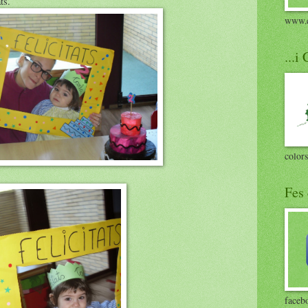
ts.
www.c
...i
colors
Fes 
faceb