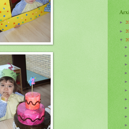
Arxi
2
►
2
►
2
▼