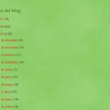
u del blog
017
(9)
016
(61)
015
(129)
de desembre
(6)
►
de novembre
(5)
►
d’octubre
(11)
►
de setembre
(10)
►
de juliol
(2)
►
de juny
(12)
►
de maig
(18)
►
d’abril
(25)
►
de març
(18)
►
de febrer
(8)
►