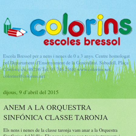
Escola Bressol per a nens i nenes de 0 a 3 anys. Centre homologat
pel Departament d'Ensenyament de la Generalitat. Sabadell, Plaça
Còrdova s/n, 08206 Tel. 93 746 2368, www.colorins.net,
colorins@colorins.net
dijous, 9 d’abril del 2015
ANEM A LA ORQUESTRA
SINFÓNICA CLASSE TARONJA
Els nens i nenes de la classe taronja vam anar a la Orquestra
Simfònica del Vallès. Els nens i nenes van tocar instruments i