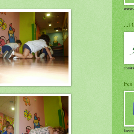
www.c
...i
colors
Fes 
faceb