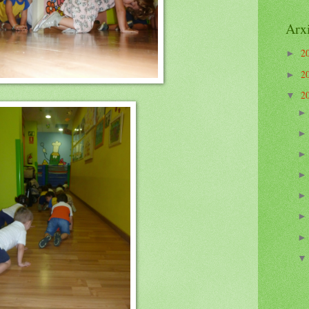
Arxi
2
►
2
►
2
▼