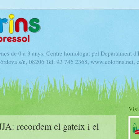
nenes de 0 a 3 anys. Centre homologat pel Departament d
Còrdova s/n, 08206 Tel. 93 746 2368, www.colorins.net, 
Visi
 recordem el gateix i el