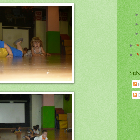
2
►
2
►
Subs
E
C