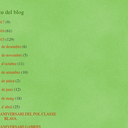
u del blog
017
(9)
016
(61)
015
(129)
de desembre
(6)
►
de novembre
(5)
►
d’octubre
(11)
►
de setembre
(10)
►
de juliol
(2)
►
de juny
(12)
►
de maig
(18)
►
d’abril
(25)
▼
ANIVERSARI DEL POL CLASSE
BLAVA.
ANIVERSARI GABRIEL