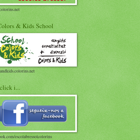
olorins.net
 Colors & Kids School
andkids.colorins.net
click i...
ook.com/escolabressolcolorins