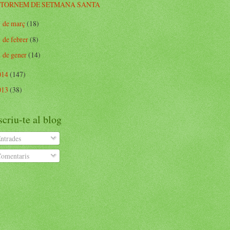
TORNEM DE SETMANA SANTA
de març
(18)
►
de febrer
(8)
►
de gener
(14)
►
014
(147)
013
(38)
criu-te al blog
ntrades
omentaris