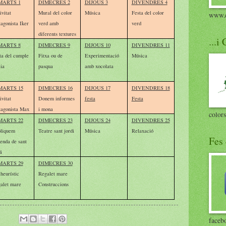
MARTS 1
DIMECRES 2
DIJOUS 3
DIVENDRES 4
ivitat
Mural del color
Música
Festa del color
www.c
tagonista Iker
verd amb
verd
diferents textures
...i
MARTS 8
DIMECRES 9
DIJOUS 10
DIVENDRES 11
ta del cumple
Fitxa ou de
Experimentació
Música
ia
pasqua
amb xocolata
MARTS 15
DIMECRES 16
DIJOUS 17
DIVENDRES 18
ivitat
Donem informes
festa
Festa
tagonista Max
i mona
colors
MARTS 22
DIMECRES 23
DIJOUS 24
DIVENDRES 25
liquem
Teatre sant jordi
Música
Relaxació
Fes 
genda de sant
i
MARTS 29
DIMECRES 30
 heurístic
Regalet mare
alet mare
Construccions
faceb