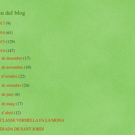
u del blog
017
(9)
016
(61)
015
(129)
014
(147)
de desembre
(17)
►
de novembre
(10)
►
d’octubre
(22)
►
de setembre
(24)
►
de juny
(6)
►
de maig
(17)
►
d’abril
(12)
▼
CLASSE VERMELLA FA LA MONA
DIADA DE SANT JORDI