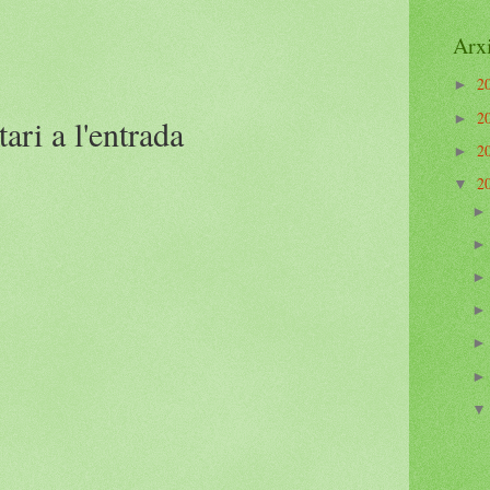
Arxi
2
►
2
►
ari a l'entrada
2
►
2
▼