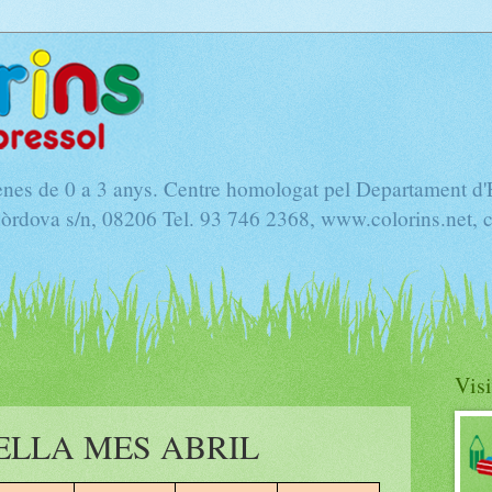
nenes de 0 a 3 anys. Centre homologat pel Departament d
Còrdova s/n, 08206 Tel. 93 746 2368, www.colorins.net, 
Visi
ELLA MES ABRIL