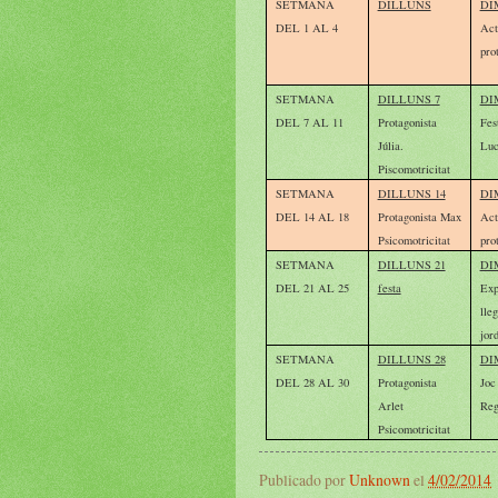
SETMANA
DILLUNS
DI
DEL 1 AL 4
Act
pro
SETMANA
DILLUNS 7
DI
DEL 7 AL 11
Protagonista
Fes
Júlia.
Luc
Piscomotricitat
SETMANA
DILLUNS 14
DI
DEL 14 AL 18
Protagonista Max
Act
Psicomotricitat
pro
SETMANA
DILLUNS 21
DI
DEL 21 AL 25
festa
Exp
lle
jord
SETMANA
DILLUNS 28
DI
DEL 28 AL 30
Protagonista
Joc
Arlet
Reg
Psicomotricitat
Publicado por
Unknown
el
4/02/2014