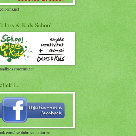
olorins.net
 Colors & Kids School
andkids.colorins.net
click i...
ook.com/escolabressolcolorins