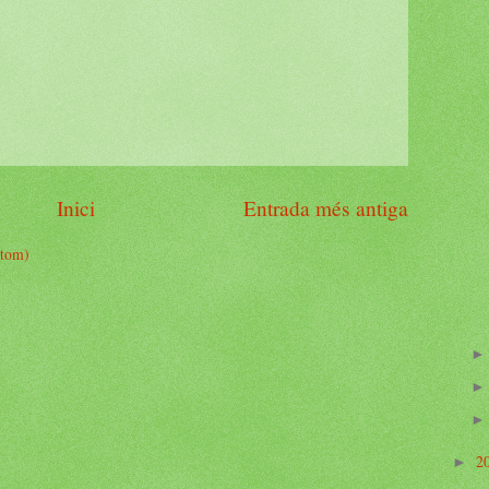
Inici
Entrada més antiga
Atom)
2
►