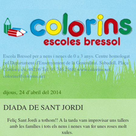
Escola Bressol per a nens i nenes de 0 a 3 anys. Centre homologat
pel Departament d'Ensenyament de la Generalitat. Sabadell, Plaça
Còrdova s/n, 08206 Tel. 93 746 2368, www.colorins.net,
colorins@colorins.net
dijous, 24 d’abril del 2014
DIADA DE SANT JORDI
Feliç Sant Jordi a tothom!! A la tarda vam improvisar uns tallers
amb les famílies i tots els nens i nenes van fer unes roses molt
xules.